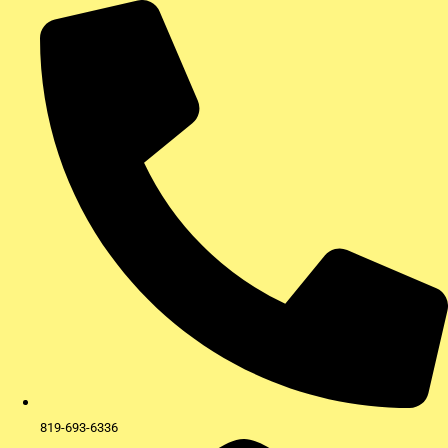
Aller
au
contenu
819-693-6336