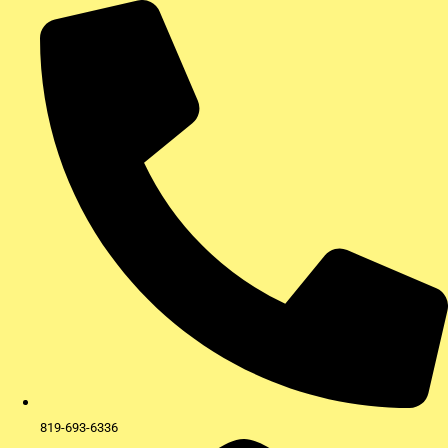
Aller
au
contenu
819-693-6336