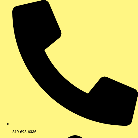
Aller
au
contenu
819-693-6336