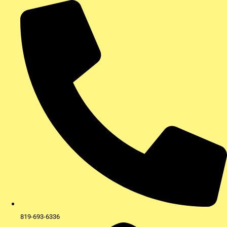
Aller
au
contenu
819-693-6336