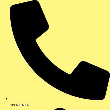
Aller
au
contenu
819-693-6336