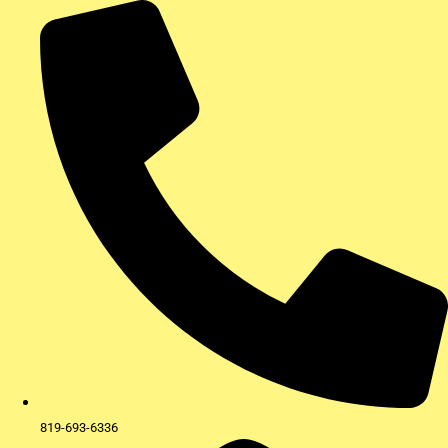
Aller
au
contenu
819-693-6336