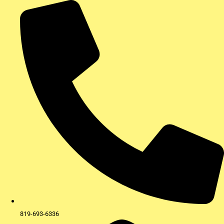
Aller
au
contenu
819-693-6336