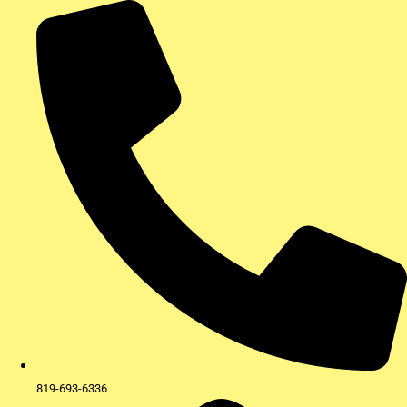
Aller
au
contenu
819-693-6336