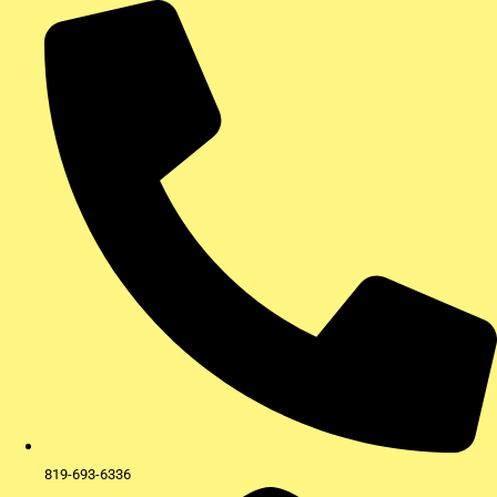
Aller
au
contenu
819-693-6336