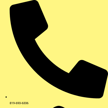
Aller
au
contenu
819-693-6336