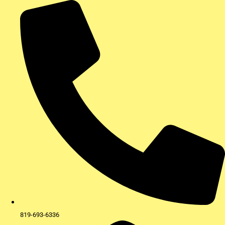
Aller
au
contenu
819-693-6336