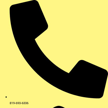
Aller
au
contenu
819-693-6336