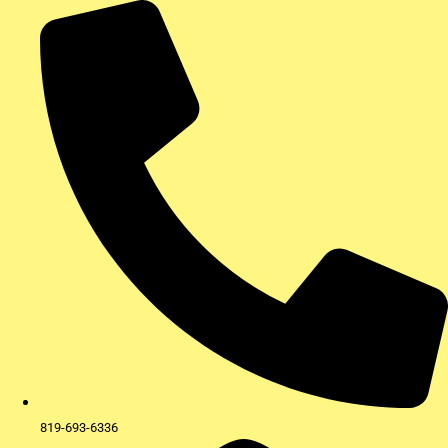
Aller
au
contenu
819-693-6336