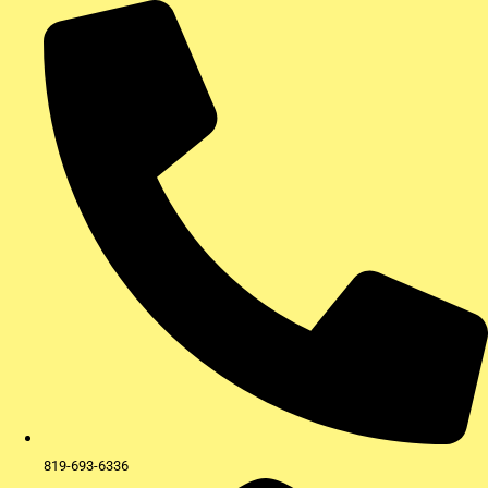
Aller
au
contenu
819-693-6336