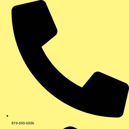
Aller
au
contenu
819-693-6336