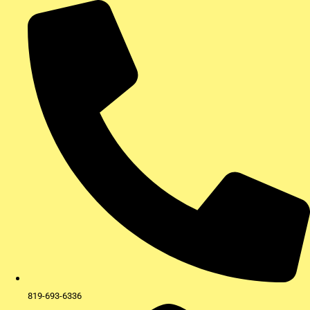
Aller
au
contenu
819-693-6336