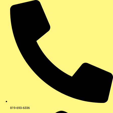
Aller
au
contenu
819-693-6336