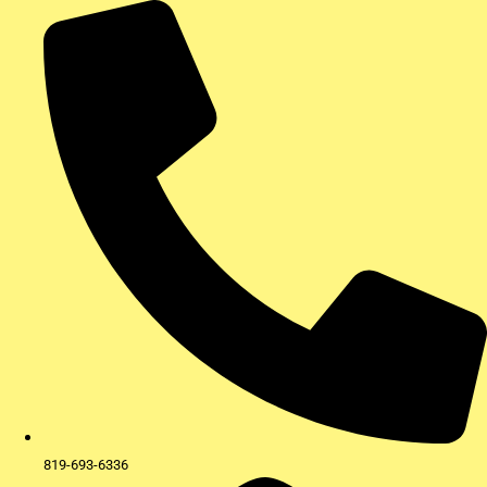
Aller
au
contenu
819-693-6336