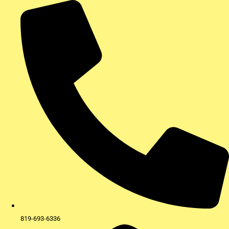
Aller
au
contenu
819-693-6336