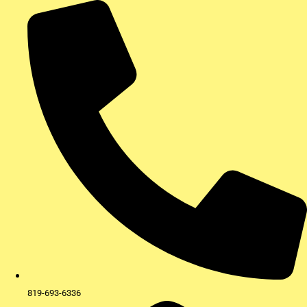
Aller
au
contenu
819-693-6336