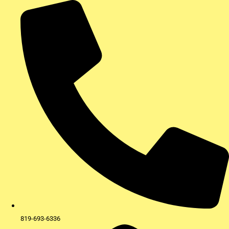
Aller
au
contenu
819-693-6336