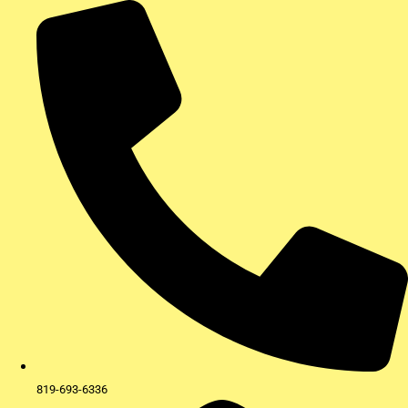
Aller
au
contenu
819-693-6336