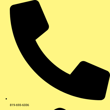
Aller
au
contenu
819-693-6336