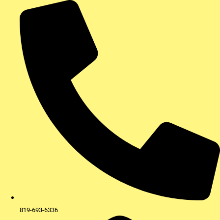
Aller
au
contenu
819-693-6336