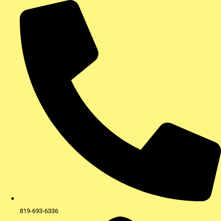
Aller
au
contenu
819-693-6336