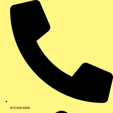
Aller
au
contenu
819-693-6336