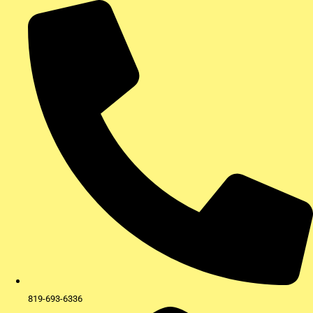
Aller
au
contenu
819-693-6336