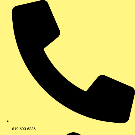
Aller
au
contenu
819-693-6336