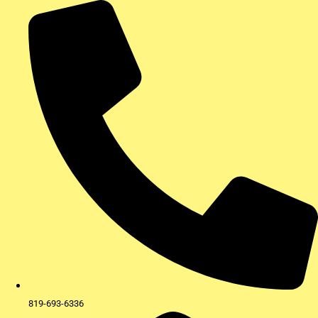
Aller
au
contenu
819-693-6336