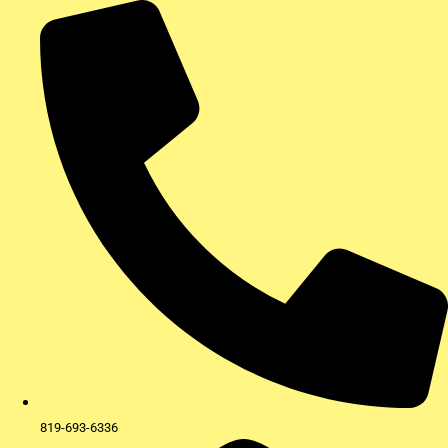
Aller
au
contenu
819-693-6336