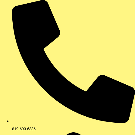
Aller
au
contenu
819-693-6336