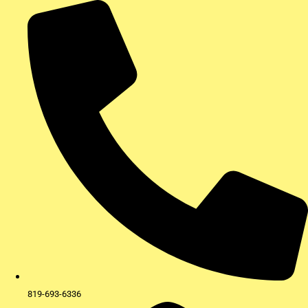
Aller
au
contenu
819-693-6336