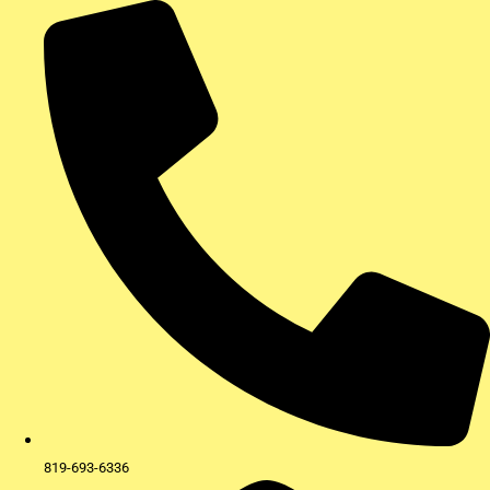
Aller
au
contenu
819-693-6336