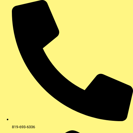
Aller
au
contenu
819-693-6336