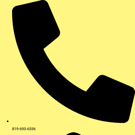
Aller
au
contenu
819-693-6336