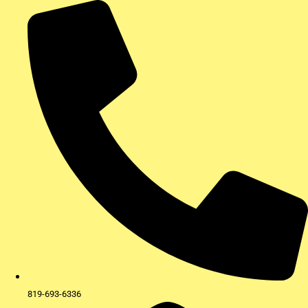
Aller
au
contenu
819-693-6336