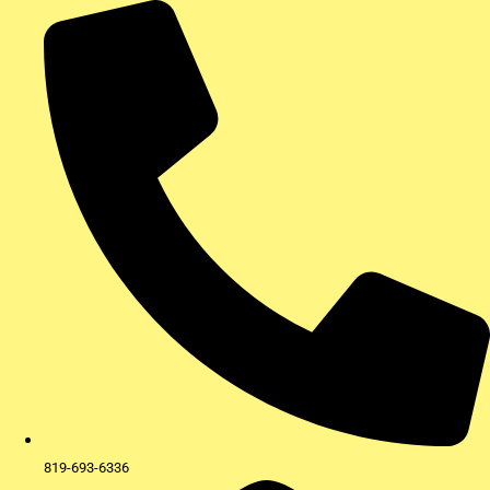
Aller
au
contenu
819-693-6336