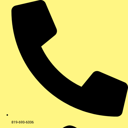
Aller
au
contenu
819-693-6336