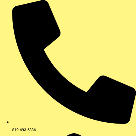
Aller
au
contenu
819-693-6336