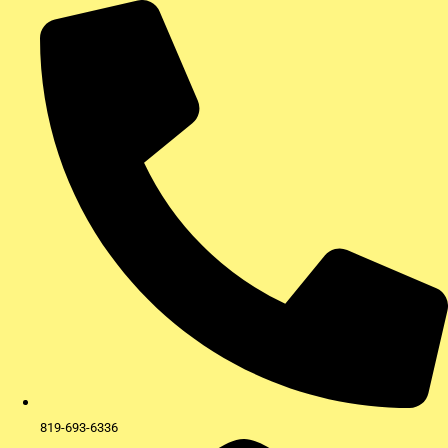
Aller
au
contenu
819-693-6336