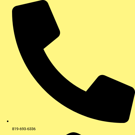
Aller
au
contenu
819-693-6336