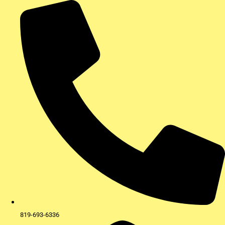
Aller
au
contenu
819-693-6336