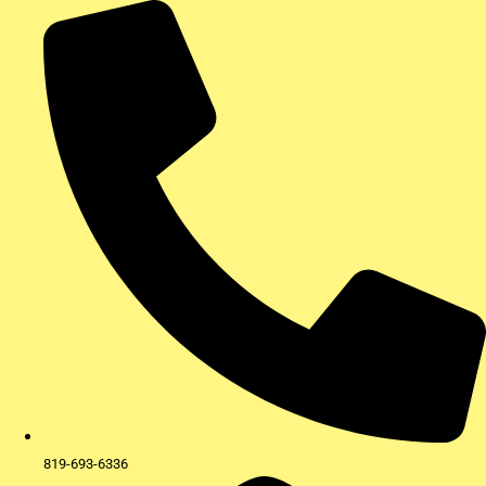
Aller
au
contenu
819-693-6336