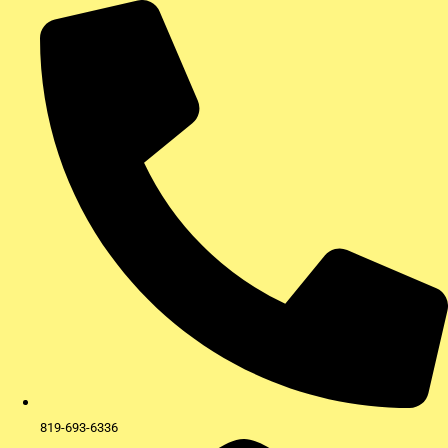
Aller
au
contenu
819-693-6336