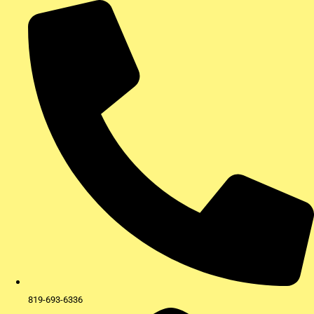
Aller
au
contenu
819-693-6336