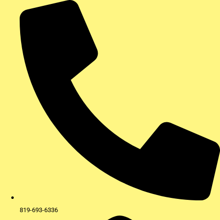
Aller
au
contenu
819-693-6336