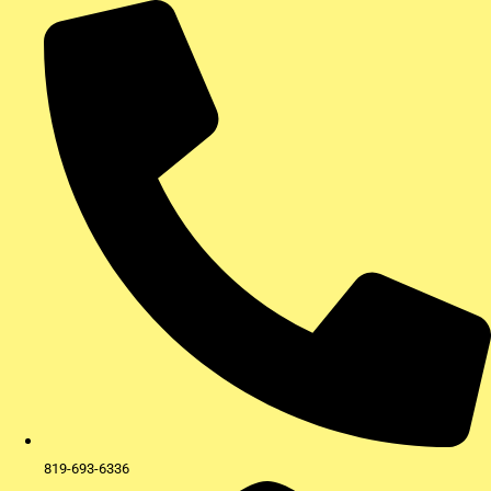
Aller
au
contenu
819-693-6336