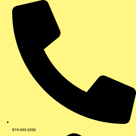
Aller
au
contenu
819-693-6336