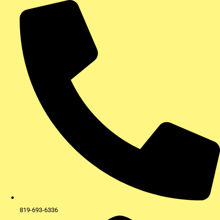
Aller
au
contenu
819-693-6336