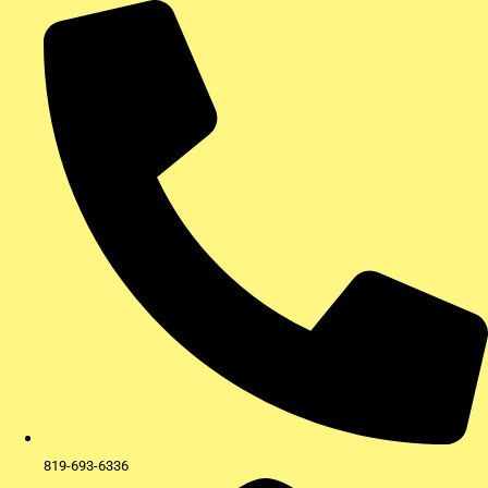
Aller
au
contenu
819-693-6336